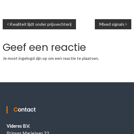
Bericht
Kwaliteit lijdt onder prijsvechterij
Mixed signals
navigatie
Geef een reactie
Je moet
ingelogd zijn op
om een reactie te plaatsen.
Contact
Videres B.V.
Prinses Marielaan 33