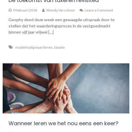
De toekomst van taxeren revisited
on
9 februari 2018
Wendy Verschoor
Leave a Comment
De
Geophy deed deze week een gewaagde uitspraak door te
toekomst
stellen dat het waarderingsproces in de vastgoedmarkt
van
taxeren
binnen vijf jaar vrijwel […]
revisited
,
modelmatig waarderen
taxatie
Wanneer leren we het nou eens een keer?