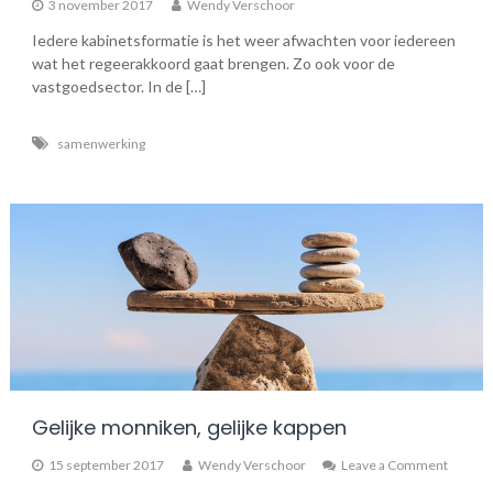
3 november 2017
Wendy Verschoor
Iedere kabinetsformatie is het weer afwachten voor iedereen
wat het regeerakkoord gaat brengen. Zo ook voor de
vastgoedsector. In de […]
samenwerking
Gelijke monniken, gelijke kappen
on
15 september 2017
Wendy Verschoor
Leave a Comment
Gelijke