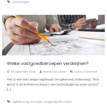
verkiezingen
Welke vastgoedberoepen verdwijnen?
on
30 september 2016
Wendy Verschoor
Leave a Comment
Welke
Het is een met enige regelmaat terugkerend onderwerp: ‘Hoe
vastgo
groot is de invloed en impact van technologie op onze sector?’
verdwij
[…]
,
,
digitalisering
innovatie
vastgoedprofessional