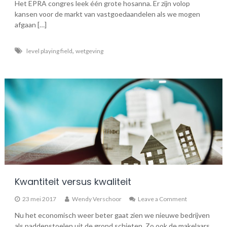
Het EPRA congres leek één grote hosanna. Er zijn volop
monnik
kansen voor de markt van vastgoedaandelen als we mogen
gelijke
kappen
afgaan […]
,
level playing field
wetgeving
Kwantiteit versus kwaliteit
on
23 mei 2017
Wendy Verschoor
Leave a Comment
Kwantiteit
Nu het economisch weer beter gaat zien we nieuwe bedrijven
versus
als paddenstoelen uit de grond schieten. Zo ook de makelaars
kwaliteit