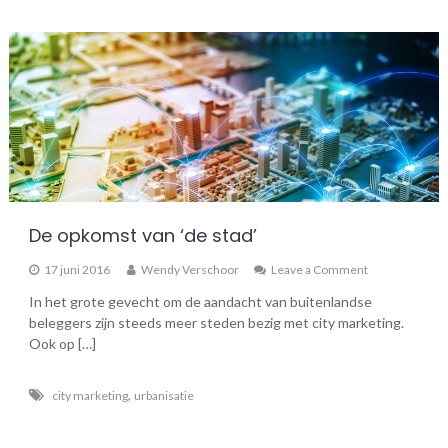
De opkomst van ‘de stad’
on
17 juni 2016
Wendy Verschoor
Leave a Comment
De
In het grote gevecht om de aandacht van buitenlandse
opkomst
beleggers zijn steeds meer steden bezig met city marketing.
van
‘de
Ook op […]
stad’
,
city marketing
urbanisatie