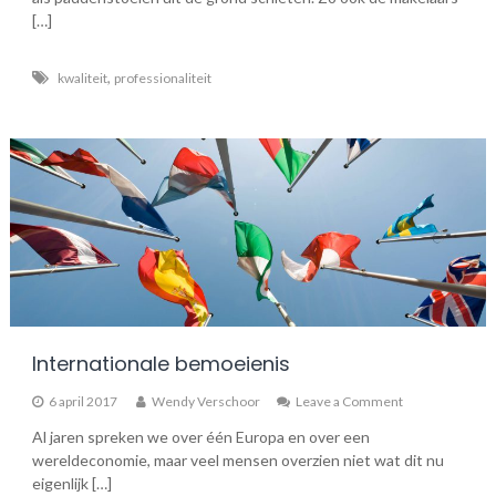
[…]
,
kwaliteit
professionaliteit
Internationale bemoeienis
on
6 april 2017
Wendy Verschoor
Leave a Comment
Internationale
Al jaren spreken we over één Europa en over een
bemoeienis
wereldeconomie, maar veel mensen overzien niet wat dit nu
eigenlijk […]