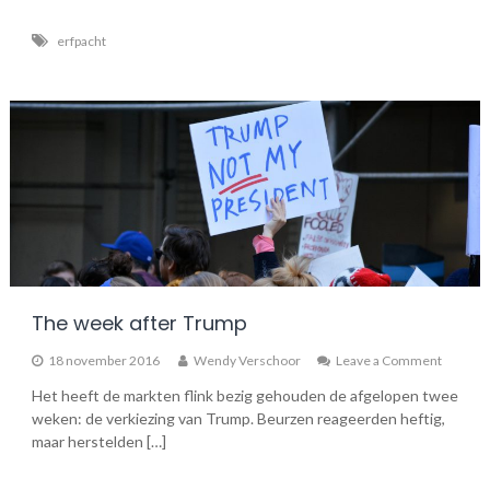
erfpacht?
erfpacht
The week after Trump
on
18 november 2016
Wendy Verschoor
Leave a Comment
The
Het heeft de markten flink bezig gehouden de afgelopen twee
week
weken: de verkiezing van Trump. Beurzen reageerden heftig,
after
Trump
maar herstelden […]