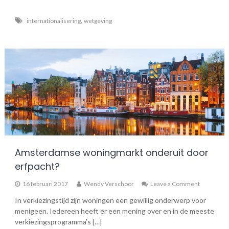
,
internationalisering
wetgeving
Amsterdamse woningmarkt onderuit door
erfpacht?
on
16 februari 2017
Wendy Verschoor
Leave a Comment
Amsterda
In verkiezingstijd zijn woningen een gewillig onderwerp voor
woningma
menigeen. Iedereen heeft er een mening over en in de meeste
onderuit
door
verkiezingsprogramma’s […]