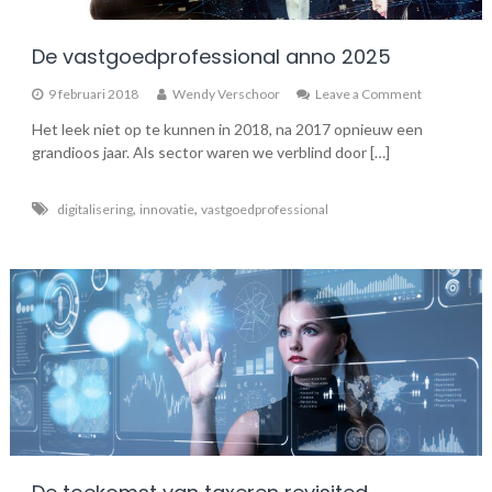
De vastgoedprofessional anno 2025
on
9 februari 2018
Wendy Verschoor
Leave a Comment
De
Het leek niet op te kunnen in 2018, na 2017 opnieuw een
vastgoedpro
grandioos jaar. Als sector waren we verblind door […]
anno
2025
,
,
digitalisering
innovatie
vastgoedprofessional