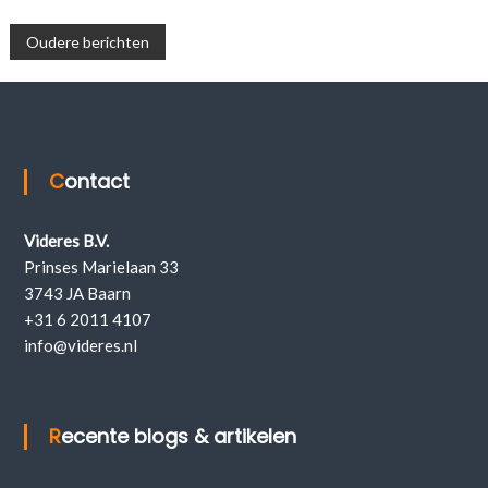
Berichtennavigatie
Oudere berichten
Contact
Videres B.V.
Prinses Marielaan 33
3743 JA Baarn
+31 6 2011 4107
info@videres.nl
Recente blogs & artikelen