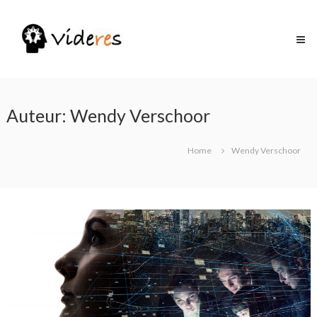
Skip
to
content
Auteur:
Wendy Verschoor
Home
Wendy Verschoor